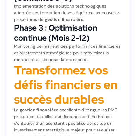
(Semaines 3-6)
Implémentation des solutions technologiques
adaptées et formation de vos équipes aux nouvelles
Implémentation des solutions technologiques
procédures de
gestion financière
.
adaptées et formation de vos équipes aux nouvelles
Phase 3 : Optimisation
.
gestion financière
procédures de
Phase 3 : Optimisation
continue (Mois 2-12)
continue (Mois 2-12)
Monitoring permanent des performances financières
et ajustements stratégiques pour maximiser la
Monitoring permanent des performances financières
rentabilité et sécuriser la croissance.
et ajustements stratégiques pour maximiser la
Transformez vos
rentabilité et sécuriser la croissance.
Transformez vos
défis financiers en
défis financiers en
succès durables
succès durables
La
gestion financière
excellente distingue les PME
prospères de celles qui disparaissent. En France,
excellente distingue les PME
gestion financière
La
s’entourer d’un
assistant
spécialisé constitue un
prospères de celles qui disparaissent. En France,
investissement stratégique majeur pour sécuriser
spécialisé constitue un
assistant
s’entourer d’un