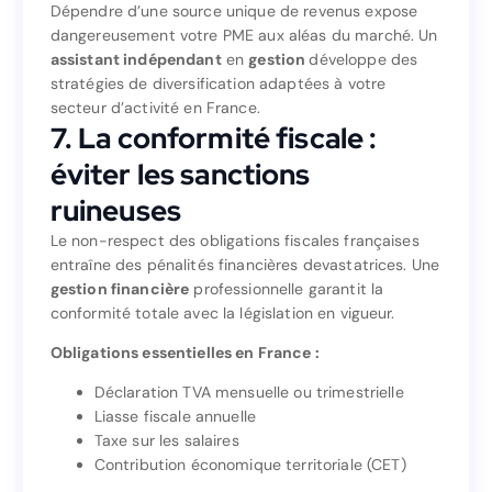
avenir financier
Dépendre d’une source unique de revenus expose
dangereusement votre PME aux aléas du marché. Un
Dépendre d’une source unique de revenus expose
assistant indépendant
en
gestion
développe des
dangereusement votre PME aux aléas du marché. Un
stratégies de diversification adaptées à votre
développe des
gestion
en
assistant indépendant
secteur d’activité en France.
stratégies de diversification adaptées à votre
7. La conformité fiscale :
secteur d’activité en France.
7. La conformité fiscale :
éviter les sanctions
éviter les sanctions
ruineuses
ruineuses
Le non-respect des obligations fiscales françaises
entraîne des pénalités financières devastatrices. Une
Le non-respect des obligations fiscales françaises
gestion financière
professionnelle garantit la
entraîne des pénalités financières devastatrices. Une
conformité totale avec la législation en vigueur.
professionnelle garantit la
gestion financière
conformité totale avec la législation en vigueur.
Obligations essentielles en France :
Obligations essentielles en France :
Déclaration TVA mensuelle ou trimestrielle
Liasse fiscale annuelle
Déclaration TVA mensuelle ou trimestrielle
Taxe sur les salaires
Liasse fiscale annuelle
Contribution économique territoriale (CET)
Taxe sur les salaires