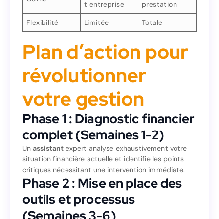
t entreprise
prestation
Inclus dans la
Investissemen
Outils
prestation
t entreprise
Flexibilité
Limitée
Totale
Totale
Limitée
Flexibilité
Plan d’action pour
Plan d’action pour
révolutionner
révolutionner
votre gestion
votre gestion
Phase 1 : Diagnostic financier
Phase 1 : Diagnostic financier
complet (Semaines 1-2)
complet (Semaines 1-2)
Un
assistant
expert analyse exhaustivement votre
situation financière actuelle et identifie les points
expert analyse exhaustivement votre
assistant
Un
critiques nécessitant une intervention immédiate.
situation financière actuelle et identifie les points
Phase 2 : Mise en place des
critiques nécessitant une intervention immédiate.
Phase 2 : Mise en place des
outils et processus
outils et processus
(Semaines 3-6)