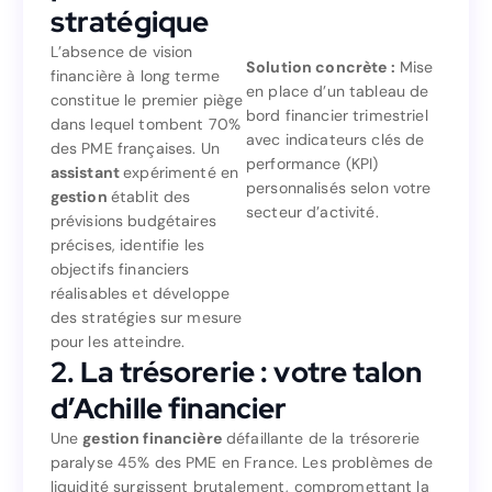
planification financière
stratégique
stratégique
L’absence de vision
Solution concrète :
Mise
financière à long terme
L’absence de vision
en place d’un tableau de
constitue le premier piège
Mise
Solution concrète :
financière à long terme
bord financier trimestriel
dans lequel tombent 70%
en place d’un tableau de
constitue le premier piège
avec indicateurs clés de
des PME françaises. Un
bord financier trimestriel
dans lequel tombent 70%
performance (KPI)
assistant
expérimenté en
avec indicateurs clés de
des PME françaises. Un
personnalisés selon votre
gestion
établit des
performance (KPI)
expérimenté en
assistant
secteur d’activité.
prévisions budgétaires
personnalisés selon votre
établit des
gestion
précises, identifie les
secteur d’activité.
prévisions budgétaires
objectifs financiers
précises, identifie les
réalisables et développe
objectifs financiers
des stratégies sur mesure
réalisables et développe
pour les atteindre.
des stratégies sur mesure
2. La trésorerie : votre talon
pour les atteindre.
2. La trésorerie : votre talon
d’Achille financier
d’Achille financier
Une
gestion financière
défaillante de la trésorerie
paralyse 45% des PME en France. Les problèmes de
défaillante de la trésorerie
gestion financière
Une
liquidité surgissent brutalement, compromettant la