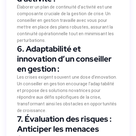
urant la continuité opérationnelle tout en
Élaborer un plan de continuité d’activité est une
minimisant les perturbations.
composante cruciale de la gestion de crise. Un
 conseiller en gestion :
conseiller en gestion travaille avec vous pour
on encourage l’adaptabilité et propose des
mettre en place des plans robustes, assurant la
crise, transformant ainsi les obstacles en
continuité opérationnelle tout en minimisant les
opportunités de croissance.
perturbations.
per les menaces futures
6. Adaptabilité et
innovation d’un conseiller
our anticiper les menaces potentielles. En
ures préventives pour éviter que la crise ne
en gestion :
rmet de sécuriser l’avenir de l’entreprise.
elations
8. Gestion des
Les crises exigent souvent une dose d’innovation.
Un conseiller en gestion encourage l’adaptabilité
renantes peuvent être mises à l’épreuve en
et propose des solutions novatrices pour
 en assurant une coopération continue et en
répondre aux défis spécifiques de la crise,
s avantageux pour stabiliser la situation.
transformant ainsi les obstacles en opportunités
de croissance.
7. Évaluation des risques :
imple réaction, elle nécessite une approche
votre guide pendant ces moments difficiles,
Anticiper les menaces
obstacles et émerger plus fort que jamais.