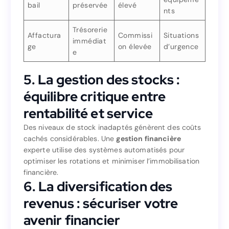
Pour
bail
préservée
élevé
Coût total
Trésorerie
Crédit-
nts
équipeme
élevé
préservée
bail
nts
Trésorerie
Affactura
Commissi
Situations
immédiat
Trésorerie
ge
on élevée
d’urgence
Situations
Commissi
Affactura
e
immédiat
d’urgence
on élevée
ge
e
5. La gestion des stocks :
5. La gestion des stocks :
équilibre critique entre
équilibre critique entre
rentabilité et service
rentabilité et service
Des niveaux de stock inadaptés génèrent des coûts
cachés considérables. Une
gestion financière
Des niveaux de stock inadaptés génèrent des coûts
experte utilise des systèmes automatisés pour
gestion financière
cachés considérables. Une
optimiser les rotations et minimiser l’immobilisation
experte utilise des systèmes automatisés pour
financière.
optimiser les rotations et minimiser l’immobilisation
6. La diversification des
financière.
6. La diversification des
revenus : sécuriser votre
revenus : sécuriser votre
avenir financier