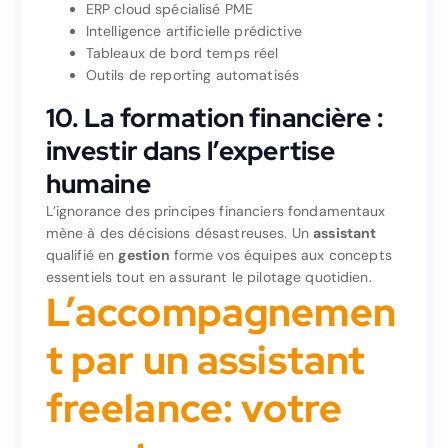
Technologies recommandées pour 2025 :
ERP cloud spécialisé PME
Intelligence artificielle prédictive
ERP cloud spécialisé PME
Tableaux de bord temps réel
Intelligence artificielle prédictive
Outils de reporting automatisés
Tableaux de bord temps réel
Outils de reporting automatisés
10. La formation financière :
10. La formation financière :
investir dans l’expertise
investir dans l’expertise
humaine
humaine
L’ignorance des principes financiers fondamentaux
mène à des décisions désastreuses. Un
assistant
L’ignorance des principes financiers fondamentaux
qualifié en
gestion
forme vos équipes aux concepts
assistant
mène à des décisions désastreuses. Un
essentiels tout en assurant le pilotage quotidien.
forme vos équipes aux concepts
gestion
qualifié en
L’accompagnemen
essentiels tout en assurant le pilotage quotidien.
L’accompagnemen
t par un assistant
t par un assistant
freelance: votre
freelance: votre