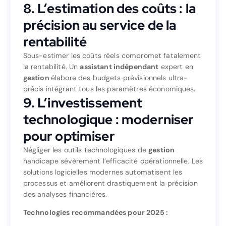
Contribution économique territoriale (CET)
8. L’estimation des coûts : la
8. L’estimation des coûts : la
précision au service de la
précision au service de la
rentabilité
rentabilité
Sous-estimer les coûts réels compromet fatalement
la rentabilité. Un
assistant indépendant
expert en
Sous-estimer les coûts réels compromet fatalement
gestion
élabore des budgets prévisionnels ultra-
expert en
assistant indépendant
la rentabilité. Un
précis intégrant tous les paramètres économiques.
élabore des budgets prévisionnels ultra-
gestion
9. L’investissement
précis intégrant tous les paramètres économiques.
9. L’investissement
technologique : moderniser
technologique : moderniser
pour optimiser
pour optimiser
Négliger les outils technologiques de
gestion
handicape sévèrement l’efficacité opérationnelle. Les
gestion
Négliger les outils technologiques de
solutions logicielles modernes automatisent les
handicape sévèrement l’efficacité opérationnelle. Les
processus et améliorent drastiquement la précision
solutions logicielles modernes automatisent les
des analyses financières.
processus et améliorent drastiquement la précision
des analyses financières.
Technologies recommandées pour 2025 :