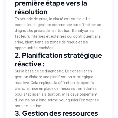
première étape vers la
résolution
En période de crise, la clarté est cruciale. Un
conseiller en gestion commence par effectuer un
diagnostic précis de la situation. Il analyse les
facteurs internes et externes qui contribuent à la
Conseiller en gestion
,
Assistante administratif
crise, identifiant les zones de risque et les
opportunités cachées.
 il peut vous aider à surmonter les obstacles
2. Planification stratégique
réactive :
Sur la base de ce diagnostic, Le conseiller en
 en gestion :
gestion élabore une planification stratégique
réactive. Cela implique la définition d’objectifs
clairs, la mise en place de mesures immédiates
vec succès à travers les périodes de crise
pour stabiliser la situation, et le développement
ents délicats, l’expertise d’un conseiller
d’une vision à long terme pour guider l’entreprise
tratégiques et un plan d’action solide pour
hors de la crise.
estion peut être votre allié indispensable
3. Gestion des ressources
dans la gestion de crise.