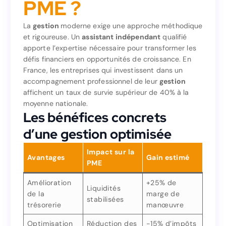
le succès de votre
PME ?
PME ?
La
gestion
moderne exige une approche méthodique
et rigoureuse. Un
assistant indépendant
qualifié
moderne exige une approche méthodique
gestion
La
apporte l’expertise nécessaire pour transformer les
qualifié
assistant indépendant
et rigoureuse. Un
défis financiers en opportunités de croissance. En
apporte l’expertise nécessaire pour transformer les
France, les entreprises qui investissent dans un
défis financiers en opportunités de croissance. En
accompagnement professionnel de leur
gestion
France, les entreprises qui investissent dans un
affichent un taux de survie supérieur de 40% à la
gestion
accompagnement professionnel de leur
moyenne nationale.
affichent un taux de survie supérieur de 40% à la
Les bénéfices concrets
moyenne nationale.
d’une gestion optimisée
Les bénéfices concrets
d’une gestion optimisée
Impact sur la
Avantages
Gain estimé
PME
Impact sur la
Gain estimé
Avantages
PME
Amélioration
+25% de
Liquidités
de la
marge de
stabilisées
+25% de
Amélioration
trésorerie
manœuvre
Liquidités
marge de
de la
stabilisées
manœuvre
trésorerie
Optimisation
Réduction des
-15% d’impôts