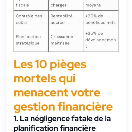
fiscale
charges
moyens
-15% d’impôts
Réduction des
Optimisation
moyens
charges
fiscale
Contrôle des
Rentabilité
+20% de
coûts
accrue
bénéfices nets
+20% de
Rentabilité
Contrôle des
bénéfices nets
accrue
coûts
+35% de
Planification
Croissance
développemen
+35% de
stratégique
maîtrisée
Croissance
Planification
t
développemen
maîtrisée
stratégique
t
Les 10 pièges
Les 10 pièges
mortels qui
mortels qui
menacent votre
menacent votre
gestion financière
gestion financière
1. La négligence fatale de la
1. La négligence fatale de la
planification financière