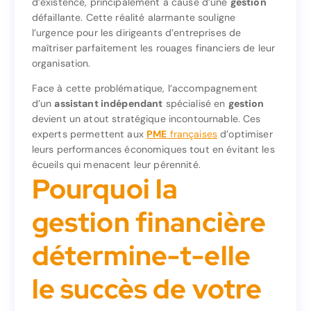
d’existence, principalement à cause d’une
gestion
échouent dans leurs cinq premières années
défaillante. Cette réalité alarmante souligne
gestion
d’existence, principalement à cause d’une
l’urgence pour les dirigeants d’entreprises de
défaillante. Cette réalité alarmante souligne
maîtriser parfaitement les rouages financiers de leur
l’urgence pour les dirigeants d’entreprises de
organisation.
maîtriser parfaitement les rouages financiers de leur
organisation.
Face à cette problématique, l’accompagnement
d’un
assistant indépendant
spécialisé en
gestion
Face à cette problématique, l’accompagnement
devient un atout stratégique incontournable. Ces
gestion
spécialisé en
assistant indépendant
d’un
experts permettent aux
PME
françaises
d’optimiser
devient un atout stratégique incontournable. Ces
leurs performances économiques tout en évitant les
d’optimiser
françaises
PME
experts permettent aux
écueils qui menacent leur pérennité.
leurs performances économiques tout en évitant les
Pourquoi la
écueils qui menacent leur pérennité.
Pourquoi la
gestion financière
gestion financière
détermine-t-elle
détermine-t-elle
le succès de votre