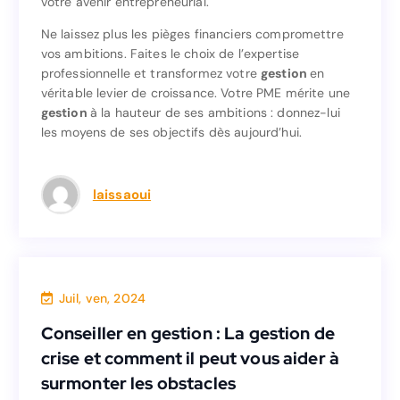
votre avenir entrepreneurial.
investissement stratégique majeur pour sécuriser
votre avenir entrepreneurial.
Ne laissez plus les pièges financiers compromettre
vos ambitions. Faites le choix de l’expertise
Ne laissez plus les pièges financiers compromettre
professionnelle et transformez votre
gestion
en
vos ambitions. Faites le choix de l’expertise
véritable levier de croissance. Votre PME mérite une
en
gestion
professionnelle et transformez votre
gestion
à la hauteur de ses ambitions : donnez-lui
véritable levier de croissance. Votre PME mérite une
les moyens de ses objectifs dès aujourd’hui.
à la hauteur de ses ambitions : donnez-lui
gestion
les moyens de ses objectifs dès aujourd’hui.
laissaoui
Juil, ven, 2024
Conseiller en gestion : La gestion de
crise et comment il peut vous aider à
surmonter les obstacles