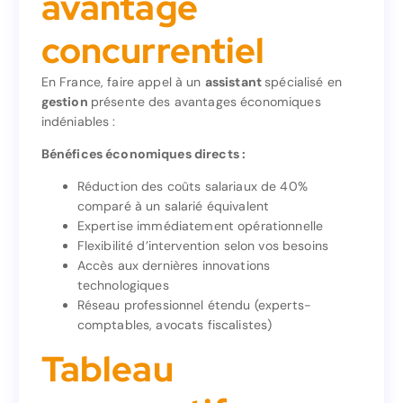
avantage
avantage
concurrentiel
concurrentiel
En France, faire appel à un
assistant
spécialisé en
gestion
présente des avantages économiques
spécialisé en
assistant
En France, faire appel à un
indéniables :
présente des avantages économiques
gestion
indéniables :
Bénéfices économiques directs :
Bénéfices économiques directs :
Réduction des coûts salariaux de 40%
comparé à un salarié équivalent
Réduction des coûts salariaux de 40%
Expertise immédiatement opérationnelle
comparé à un salarié équivalent
Flexibilité d’intervention selon vos besoins
Expertise immédiatement opérationnelle
Accès aux dernières innovations
Flexibilité d’intervention selon vos besoins
technologiques
Accès aux dernières innovations
Réseau professionnel étendu (experts-
technologiques
comptables, avocats fiscalistes)
Réseau professionnel étendu (experts-
comptables, avocats fiscalistes)
Tableau
Tableau