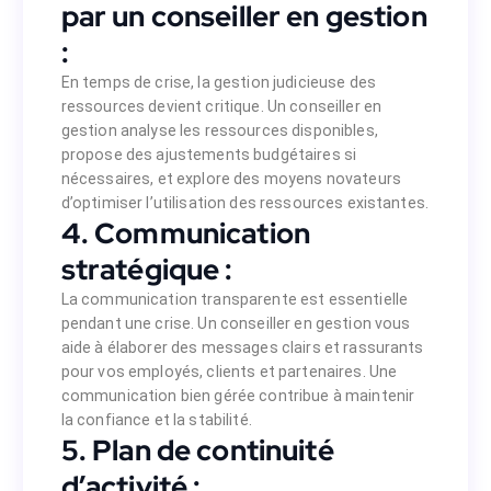
étape vers la résolution
par un conseiller en gestion
:
mence par effectuer un diagnostic précis de
 la crise, identifiant les zones de risque et
En temps de crise, la gestion judicieuse des
les opportunités cachées.
ressources devient critique. Un conseiller en
n stratégique réactive :
gestion analyse les ressources disponibles,
ation stratégique réactive. Cela implique la
propose des ajustements budgétaires si
médiates pour stabiliser la situation, et le
nécessaires, et explore des moyens novateurs
 pour guider l’entreprise hors de la crise.
d’optimiser l’utilisation des ressources existantes.
 conseiller en gestion :
4. Communication
stratégique :
tique. Un conseiller en gestion analyse les
ssaires, et explore des moyens novateurs
La communication transparente est essentielle
er l’utilisation des ressources existantes.
pendant une crise. Un conseiller en gestion vous
nication stratégique :
aide à élaborer des messages clairs et rassurants
eiller en gestion vous aide à élaborer des
pour vos employés, clients et partenaires. Une
s. Une communication bien gérée contribue
communication bien gérée contribue à maintenir
à maintenir la confiance et la stabilité.
la confiance et la stabilité.
e continuité d’activité :
5. Plan de continuité
d’activité :
 gestion de crise. Un conseiller en gestion