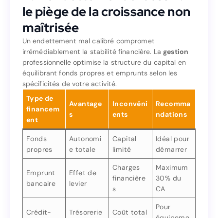
4. L’endettement excessif :
le piège de la croissance non
le piège de la croissance non
maîtrisée
maîtrisée
Un endettement mal calibré compromet
irrémédiablement la stabilité financière. La
gestion
Un endettement mal calibré compromet
professionnelle optimise la structure du capital en
gestion
irrémédiablement la stabilité financière. La
équilibrant fonds propres et emprunts selon les
professionnelle optimise la structure du capital en
spécificités de votre activité.
équilibrant fonds propres et emprunts selon les
Type de
spécificités de votre activité.
Avantage
Inconvéni
Recomma
financem
Type de
s
ents
ndations
Recomma
Inconvéni
Avantage
ent
financem
ndations
ents
s
ent
Fonds
Autonomi
Capital
Idéal pour
propres
e totale
limité
démarrer
Idéal pour
Capital
Autonomi
Fonds
démarrer
limité
e totale
propres
Charges
Maximum
Emprunt
Effet de
financière
30% du
Maximum
Charges
bancaire
levier
Effet de
Emprunt
s
CA
30% du
financière
levier
bancaire
CA
s
Pour
Crédit-
Trésorerie
Coût total
équipeme