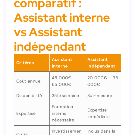
comparatif :
comparatif :
Assistant interne
Assistant interne
vs Assistant
vs Assistant
indépendant
indépendant
Assistant
Assistant
Critères
interne
indépendant
Assistant
Assistant
Critères
indépendant
interne
45 000€ –
20 000€ – 35
Coût annuel
65 000€
000€
20 000€ – 35
45 000€ –
Coût annuel
000€
65 000€
Disponibilité
35h/semaine
Sur-mesure
Sur-mesure
35h/semaine
Disponibilité
Formation
Expertise
Expertise
interne
Formation
immédiate
Expertise
nécessaire
interne
Expertise
immédiate
nécessaire
Investissemen
Inclus dans la
Outils