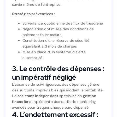
paralyse 45% des PME en France. Les problèmes de
survie même de l’entreprise.
liquidité surgissent brutalement, compromettant la
survie même de l’entreprise.
Stratégies préventives :
Stratégies préventives :
Surveillance quotidienne des flux de trésorerie
Négociation optimisée des conditions de
Surveillance quotidienne des flux de trésorerie
paiement fournisseurs
Négociation optimisée des conditions de
Constitution d’une réserve de sécurité
paiement fournisseurs
équivalant à 3 mois de charges
Constitution d’une réserve de sécurité
Mise en place d’un système d’alerte
équivalant à 3 mois de charges
automatisé
Mise en place d’un système d’alerte
automatisé
3. Le contrôle des dépenses :
3. Le contrôle des dépenses :
un impératif négligé
un impératif négligé
L’absence de suivi rigoureux des dépenses génère
des surcoûts imprévisibles qui érodent la rentabilité.
L’absence de suivi rigoureux des dépenses génère
Un
assistant indépendant
spécialisé en
gestion
des surcoûts imprévisibles qui érodent la rentabilité.
financière
implémente des outils de monitoring
gestion
spécialisé en
assistant indépendant
Un
avancés pour traquer chaque euro dépensé.
implémente des outils de monitoring
financière
4. L’endettement excessif :
avancés pour traquer chaque euro dépensé.