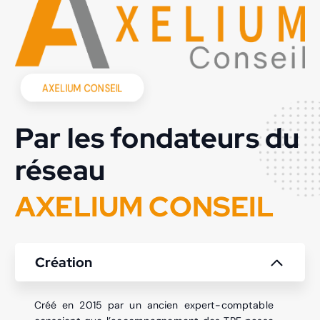
AXELIUM CONSEIL
Par les fondateurs du
réseau
A
X
E
L
I
U
M
C
O
N
S
E
I
L
Création
Créé en 2015 par un ancien expert-comptable